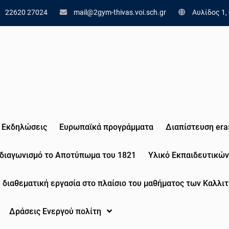
22620 27024
mail@2gym-thivas.voi.sch.gr
Αυλίδος 1,
Εκδηλώσεις
Eυρωπαϊκά προγράμματα
Διαπίστευση era
 διαγωνισμό το Αποτύπωμα του 1821
Υλικό Εκπαιδευτικών
 διαθεματική εργασία στο πλαίσιο του μαθήματος των Καλλιτ
Δράσεις Ενεργού πολίτη