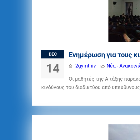
Ενημέρωση για τους κ
DEC
14
2gymthiv
Νέα - Ανακοιν
Οι μαθητές της Α τάξης παρακ
κινδύνους του διαδικτύου από υπεύθυνου