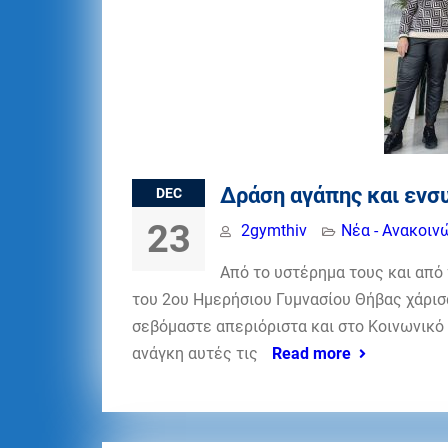
Δράση αγάπης και ενσ
DEC
23
2gymthiv
Νέα - Ανακοιν
Από το υστέρημα τους και από
του 2ου Ημερήσιου Γυμνασίου Θήβας χάρισ
σεβόμαστε απεριόριστα και στο Κοινωνικ
ανάγκη αυτές τις
Read more