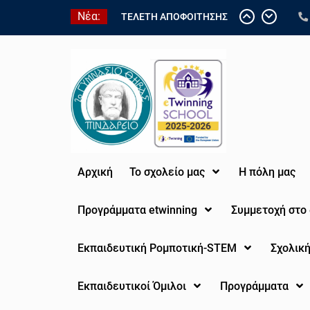
ΤΕΛΕΤΗ ΑΠΟΦΟΙΤΗΣΗΣ
Νέα:
ΤΑΞΗ 2025-2026
Ετήσια έκθεση
εσωτερικής αξιολόγησης
εκπαιδευτικού έργου σχ.
έτους 25-26
Τελετή αποφοίτησης σχ.
έτος 25-26
Ολοκλήρωση του
eTwinning έργου “Water
for Life: Exploring
Αρχική
Το σχολείο μας
Η πόλη μας
Sustainability through
STEAM and AI”.
Προγράμματα etwinning
Συμμετοχή στο
Eνημέρωση για την
«Ηλεκτρονική Αίτηση
εγγραφής, ανανέωσης
Εκπαιδευτική Ρομποτική-STEM
Σχολική
εγγραφής ή μετεγγραφής
μαθητών/τριών σε ΓΕ.Λ.,
Εκπαιδευτικοί Όμιλοι
Προγράμματα
ΕΠΑ.Λ. και Π.ΕΠΑ.Λ., για
το σχολικό έτος 2026-