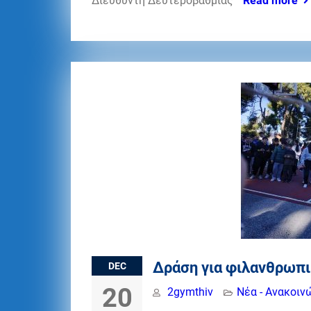
Διευθυντή Δευτεροβάθμιας
Read more
Δράση για φιλανθρωπ
DEC
20
2gymthiv
Νέα - Ανακοιν