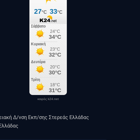
καιρός k24.net
ειακή Δ/νση Εκπ/σης Στερεάς Ελλάδας
 Ελλάδας