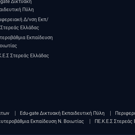
-gate Δικτυακή
αιδευτική Πύλη
ιφερειακή Δ/νση Εκπ/
 Στερεάς Ελλάδας
τεροβάθμια Εκπαίδευση
Βοιωτίας
Κ.Ε.Σ Στερεάς Ελλάδας
άτων
Edu-gate Δικτυακή Εκπαιδευτική Πύλη
Περιφερ
υτεροβάθμια Εκπαίδευση Ν. Βοιωτίας
ΠΕ.Κ.Ε.Σ Στερεάς