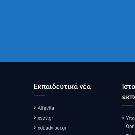
Εκπαιδευτικά νέα
Ιστ
εκπ
Alfavita
esos.gr
Υπο
Θρη
eduadvisor.gr