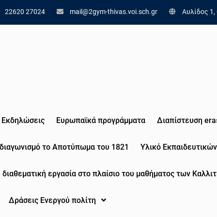
22620 27024
mail@2gym-thivas.voi.sch.gr
Αυλίδος 1,
Εκδηλώσεις
Eυρωπαϊκά προγράμματα
Διαπίστευση era
 διαγωνισμό το Αποτύπωμα του 1821
Υλικό Εκπαιδευτικών
 διαθεματική εργασία στο πλαίσιο του μαθήματος των Καλλιτ
Δράσεις Ενεργού πολίτη