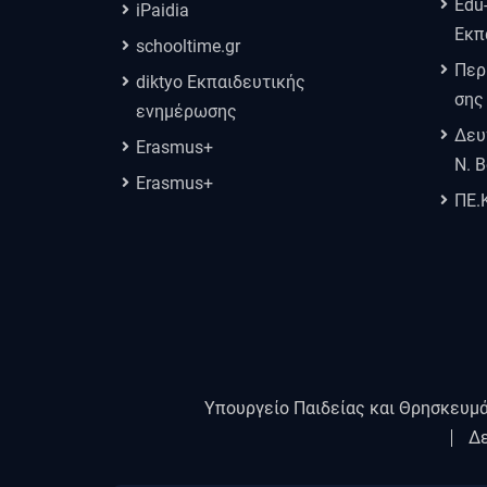
Edu
iPaidia
Εκπ
schooltime.gr
Περ
diktyo Εκπαιδευτικής
σης
ενημέρωσης
Δευ
Erasmus+
Ν. 
Erasmus+
ΠΕ.
Υπουργείο Παιδείας και Θρησκευμ
Δε