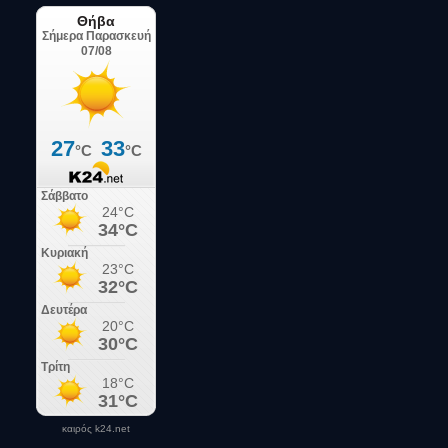
καιρός k24.net