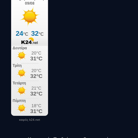
καιρός k24.net