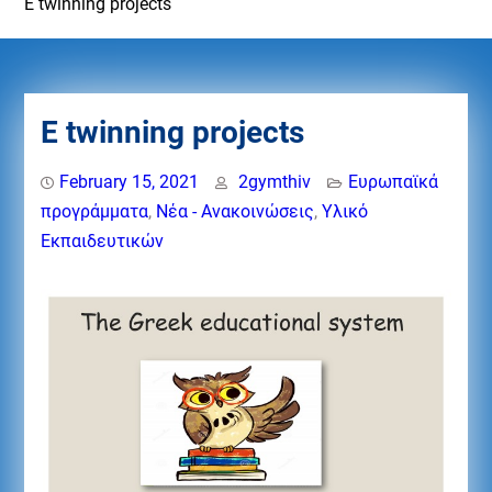
E twinning projects
E twinning projects
February 15, 2021
2gymthiv
Eυρωπαϊκά
προγράμματα
,
Νέα - Ανακοινώσεις
,
Υλικό
Εκπαιδευτικών