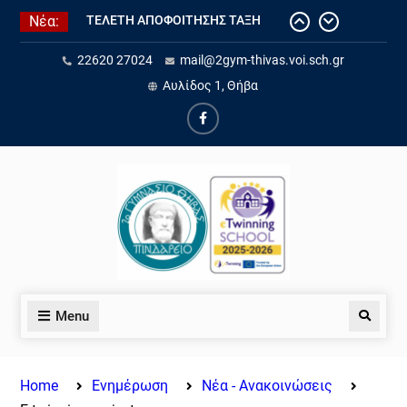
2025-2026
Νέα:
Ετήσια έκθεση εσωτερικής
αξιολόγησης εκπαιδευτικού
22620 27024
mail@2gym-thivas.voi.sch.gr
έργου σχ. έτους 25-26
Αυλίδος 1, Θήβα
Τελετή αποφοίτησης σχ. έτος 25-
26
Ολοκλήρωση του eTwinning
έργου “Water for Life: Exploring
Sustainability through STEAM and
AI”.
Eνημέρωση για την «Ηλεκτρονική
Αίτηση εγγραφής, ανανέωσης
εγγραφής ή μετεγγραφής
μαθητών/τριών σε ΓΕ.Λ., ΕΠΑ.Λ.
και Π.ΕΠΑ.Λ., για το σχολικό έτος
Menu
2026-2027
Home
Ενημέρωση
Νέα - Ανακοινώσεις