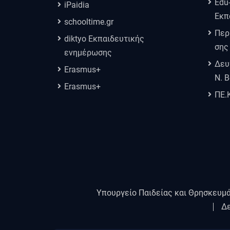
Edu
iPaidia
Εκπ
schooltime.gr
Περ
diktyo Εκπαιδευτικής
σης
ενημέρωσης
Δευ
Erasmus+
Ν. 
Erasmus+
ΠΕ.
Υπουργείο Παιδείας και Θρησκευμ
Δε