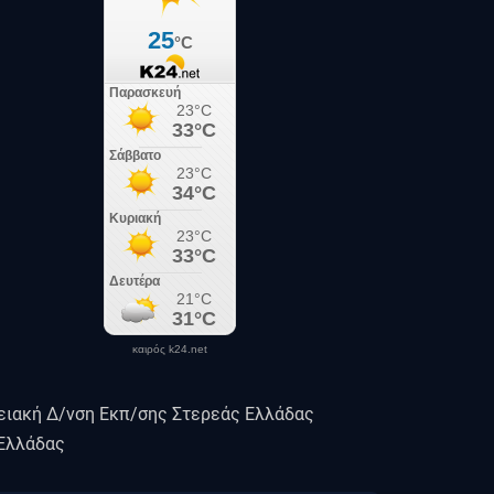
καιρός k24.net
ειακή Δ/νση Εκπ/σης Στερεάς Ελλάδας
 Ελλάδας