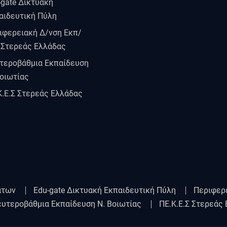
-gate Δικτυακή
αιδευτική Πύλη
ιφερειακή Δ/νση Εκπ/
 Στερεάς Ελλάδας
τεροβάθμια Εκπαίδευση
Βοιωτίας
Κ.Ε.Σ Στερεάς Ελλάδας
άτων
Edu-gate Δικτυακή Εκπαιδευτική Πύλη
Περιφερ
υτεροβάθμια Εκπαίδευση Ν. Βοιωτίας
ΠΕ.Κ.Ε.Σ Στερεάς