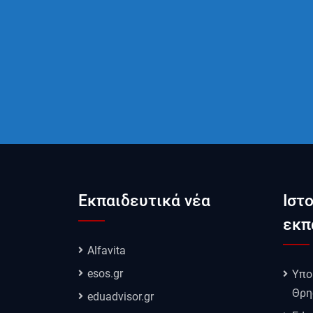
Εκπαιδευτικά νέα
Ιστ
εκπ
Alfavita
esos.gr
Υπο
Θρη
eduadvisor.gr