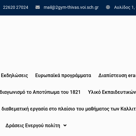
22620 27024
mail@2gym-thivas.voi.sch.gr
Αυλίδος 1,
Εκδηλώσεις
Eυρωπαϊκά προγράμματα
Διαπίστευση era
 διαγωνισμό το Αποτύπωμα του 1821
Υλικό Εκπαιδευτικών
 διαθεματική εργασία στο πλαίσιο του μαθήματος των Καλλιτ
Δράσεις Ενεργού πολίτη