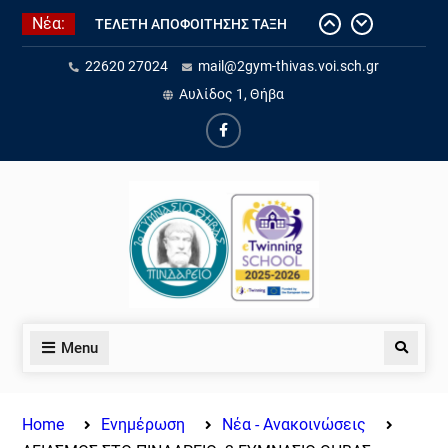
ΤΕΛΕΤΗ ΑΠΟΦΟΙΤΗΣΗΣ ΤΑΞΗ
Νέα:
2025-2026
Ετήσια έκθεση εσωτερικής
22620 27024
mail@2gym-thivas.voi.sch.gr
αξιολόγησης εκπαιδευτικού
Αυλίδος 1, Θήβα
έργου σχ. έτους 25-26
Τελετή αποφοίτησης σχ. έτος 25-
26
Ολοκλήρωση του eTwinning
έργου “Water for Life: Exploring
Sustainability through STEAM and
AI”.
Eνημέρωση για την «Ηλεκτρονική
Αίτηση εγγραφής, ανανέωσης
εγγραφής ή μετεγγραφής
μαθητών/τριών σε ΓΕ.Λ., ΕΠΑ.Λ.
Menu
και Π.ΕΠΑ.Λ., για το σχολικό έτος
2026-2027
Home
Ενημέρωση
Νέα - Ανακοινώσεις