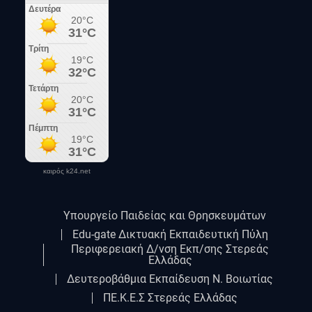
καιρός k24.net
Υπουργείο Παιδείας και Θρησκευμάτων
Edu-gate Δικτυακή Εκπαιδευτική Πύλη
Περιφερειακή Δ/νση Εκπ/σης Στερεάς
Ελλάδας
Δευτεροβάθμια Εκπαίδευση Ν. Βοιωτίας
ΠΕ.Κ.Ε.Σ Στερεάς Ελλάδας