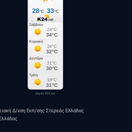
καιρός k24.net
ειακή Δ/νση Εκπ/σης Στερεάς Ελλάδας
 Ελλάδας