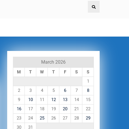
March 2026
M
T
W
T
F
S
S
1
2
3
4
5
6
7
8
9
10
11
12
13
14
15
16
17
18
19
20
21
22
23
24
25
26
27
28
29
30
31