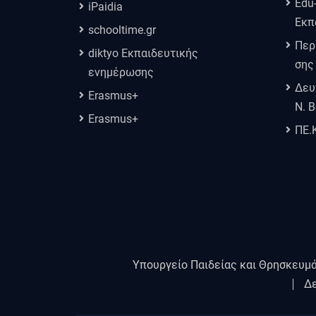
Edu
iPaidia
Εκπ
schooltime.gr
Περ
diktyo Εκπαιδευτικής
σης
ενημέρωσης
Δευ
Erasmus+
Ν. 
Erasmus+
ΠΕ.
Υπουργείο Παιδείας και Θρησκευμ
Δε