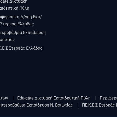
-gate Δικτυακή
αιδευτική Πύλη
ιφερειακή Δ/νση Εκπ/
 Στερεάς Ελλάδας
τεροβάθμια Εκπαίδευση
Βοιωτίας
Κ.Ε.Σ Στερεάς Ελλάδας
άτων
Edu-gate Δικτυακή Εκπαιδευτική Πύλη
Περιφερ
υτεροβάθμια Εκπαίδευση Ν. Βοιωτίας
ΠΕ.Κ.Ε.Σ Στερεάς