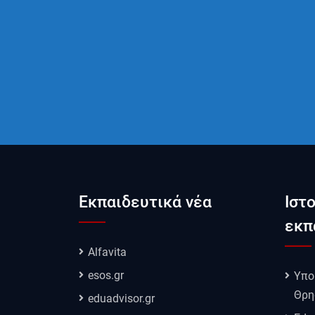
Εκπαιδευτικά νέα
Ιστ
εκπ
Alfavita
esos.gr
Υπο
Θρη
eduadvisor.gr