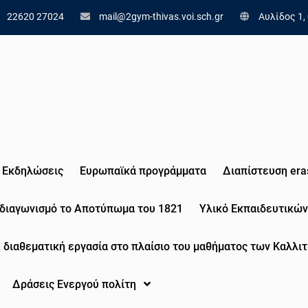
22620 27024
mail@2gym-thivas.voi.sch.gr
Αυλίδος 1,
Εκδηλώσεις
Eυρωπαϊκά προγράμματα
Διαπίστευση era
 διαγωνισμό το Αποτύπωμα του 1821
Υλικό Εκπαιδευτικών
 διαθεματική εργασία στο πλαίσιο του μαθήματος των Καλλιτ
Δράσεις Ενεργού πολίτη