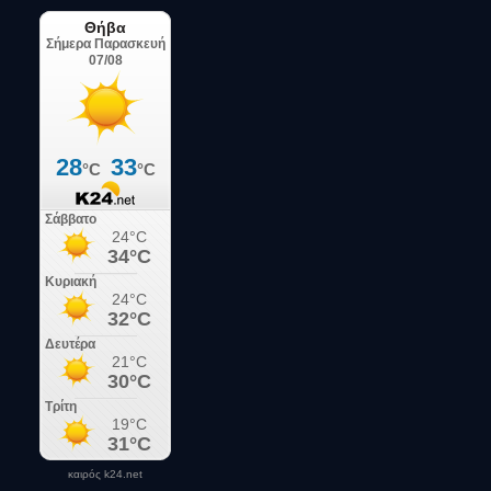
καιρός k24.net