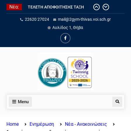
ΤΕΛΕΤΗ ΑΠΟΦΟΙΤΗΣΗΣ ΤΑΞΗ
Νέα:
2025-2026
Ετήσια έκθεση εσωτερικής
22620 27024
mail@2gym-thivas.voi.sch.gr
αξιολόγησης εκπαιδευτικού
Αυλίδος 1, Θήβα
έργου σχ. έτους 25-26
Τελετή αποφοίτησης σχ. έτος 25-
26
Ολοκλήρωση του eTwinning
έργου “Water for Life: Exploring
Sustainability through STEAM and
AI”.
Eνημέρωση για την «Ηλεκτρονική
Αίτηση εγγραφής, ανανέωσης
εγγραφής ή μετεγγραφής
μαθητών/τριών σε ΓΕ.Λ., ΕΠΑ.Λ.
Menu
και Π.ΕΠΑ.Λ., για το σχολικό έτος
2026-2027
Home
Ενημέρωση
Νέα - Ανακοινώσεις