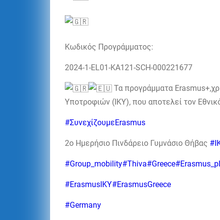
Κωδικός Προγράμματος:
2024-1-EL01-KA121-SCH-000221677
Τα προγράμματα Erasmus+,χρη
Υποτροφιών (ΙΚΥ), που αποτελεί τον Εθνικ
#ΣυνεχίζουμεErasmus
2ο Ημερήσιο Πινδάρειο Γυμνάσιο Θήβας
#I
#Group_mobility
#Thiva
#Greece
#Erasmus_p
#ErasmusIKY
#ErasmusGreece
#Germany