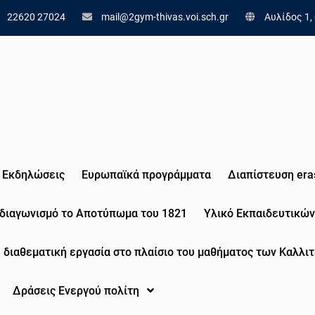
22620 27024
mail@2gym-thivas.voi.sch.gr
Αυλίδος 1,
Εκδηλώσεις
Eυρωπαϊκά προγράμματα
Διαπίστευση era
 διαγωνισμό το Αποτύπωμα του 1821
Υλικό Εκπαιδευτικών
 διαθεματική εργασία στο πλαίσιο του μαθήματος των Καλλιτ
Δράσεις Ενεργού πολίτη