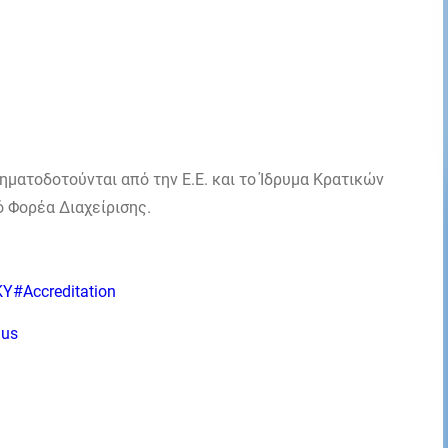
ματοδοτούνται από την Ε.Ε. και το Ίδρυμα Κρατικών
ό Φορέα Διαχείρισης.
KY
#Accreditation
lus