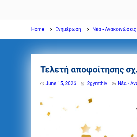
το σχολικό έτος 2026-
2027
Home
Ενημέρωση
Νέα - Ανακοινώσεις
Τελετή αποφοίτησης σχ.
June 15, 2026
2gymthiv
Νέα - Α