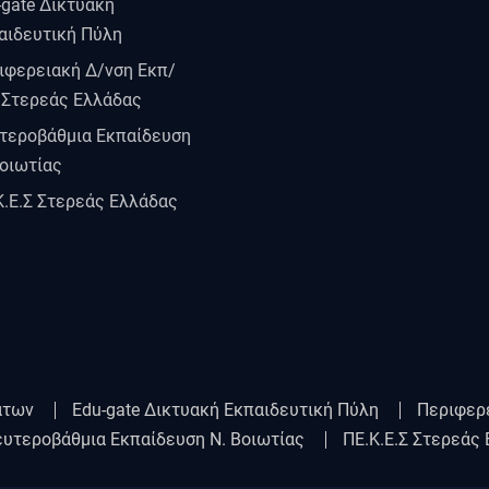
-gate Δικτυακή
αιδευτική Πύλη
ιφερειακή Δ/νση Εκπ/
 Στερεάς Ελλάδας
τεροβάθμια Εκπαίδευση
Βοιωτίας
Κ.Ε.Σ Στερεάς Ελλάδας
άτων
Edu-gate Δικτυακή Εκπαιδευτική Πύλη
Περιφερ
υτεροβάθμια Εκπαίδευση Ν. Βοιωτίας
ΠΕ.Κ.Ε.Σ Στερεάς