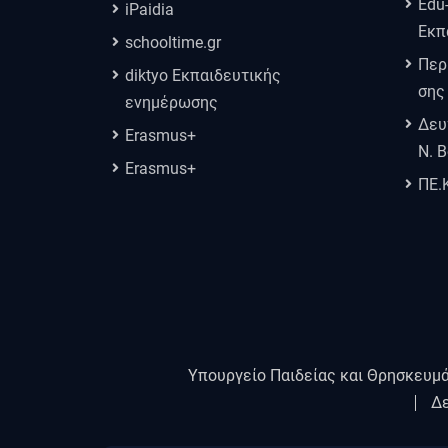
Edu
iPaidia
Εκπ
schooltime.gr
Περ
diktyo Εκπαιδευτικής
σης
ενημέρωσης
Δευ
Erasmus+
Ν. 
Erasmus+
ΠΕ.
Υπουργείο Παιδείας και Θρησκευμ
Δε