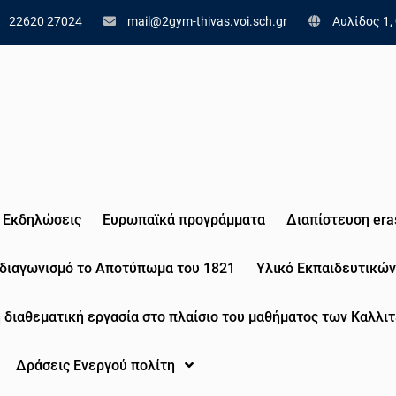
22620 27024
mail@2gym-thivas.voi.sch.gr
Αυλίδος 1,
Εκδηλώσεις
Eυρωπαϊκά προγράμματα
Διαπίστευση era
 διαγωνισμό το Αποτύπωμα του 1821
Υλικό Εκπαιδευτικών
 διαθεματική εργασία στο πλαίσιο του μαθήματος των Καλλιτ
Δράσεις Ενεργού πολίτη