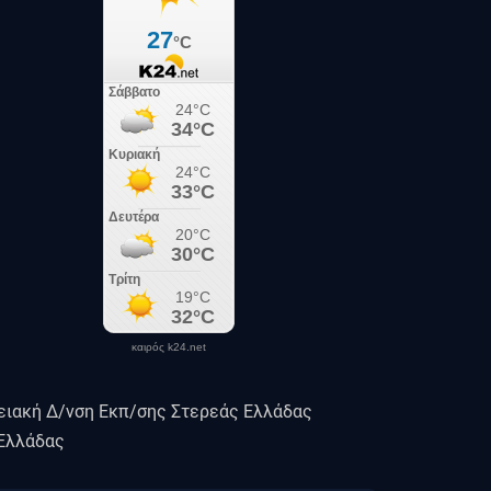
καιρός k24.net
ειακή Δ/νση Εκπ/σης Στερεάς Ελλάδας
 Ελλάδας