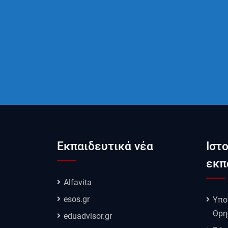
Εκπαιδευτικά νέα
Ιστ
εκπ
Alfavita
esos.gr
Υπο
Θρη
eduadvisor.gr