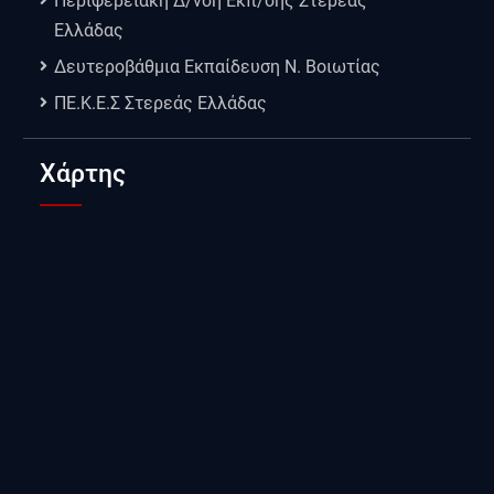
Περιφερειακή Δ/νση Εκπ/σης Στερεάς
Ελλάδας
Δευτεροβάθμια Εκπαίδευση Ν. Βοιωτίας
ΠΕ.Κ.Ε.Σ Στερεάς Ελλάδας
Χάρτης