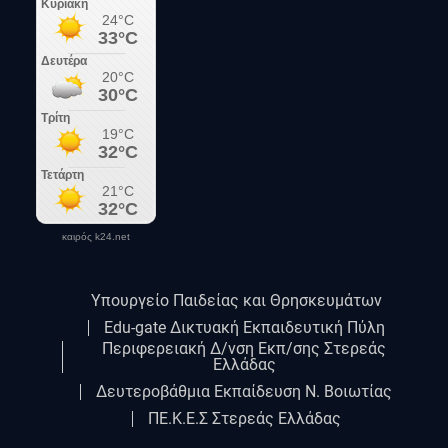
καιρός k24.net
Υπουργείο Παιδείας και Θρησκευμάτων
Edu-gate Δικτυακή Εκπαιδευτική Πύλη
Περιφερειακή Δ/νση Εκπ/σης Στερεάς
Ελλάδας
Δευτεροβάθμια Εκπαίδευση Ν. Βοιωτίας
ΠΕ.Κ.Ε.Σ Στερεάς Ελλάδας