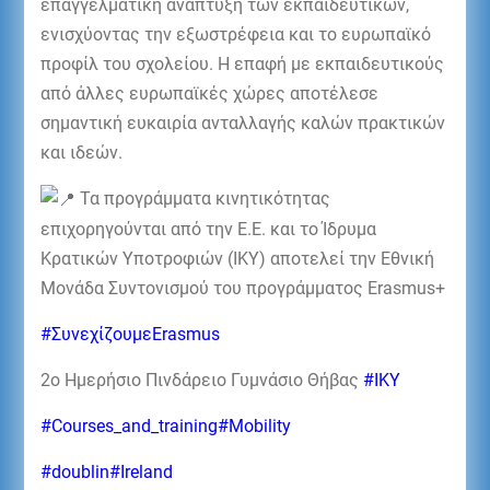
επαγγελματική ανάπτυξη των εκπαιδευτικών,
ενισχύοντας την εξωστρέφεια και το ευρωπαϊκό
προφίλ του σχολείου. Η επαφή με εκπαιδευτικούς
από άλλες ευρωπαϊκές χώρες αποτέλεσε
σημαντική ευκαιρία ανταλλαγής καλών πρακτικών
και ιδεών.
Τα προγράμματα κινητικότητας
επιχορηγούνται από την Ε.Ε. και το Ίδρυμα
Κρατικών Υποτροφιών (ΙΚΥ) αποτελεί την Εθνική
Μονάδα Συντονισμού του προγράμματος Erasmus+
#ΣυνεχίζουμεErasmus
2ο Ημερήσιο Πινδάρειο Γυμνάσιο Θήβας
#IKY
#Courses_and_training
#Mobility
#doublin
#Ireland