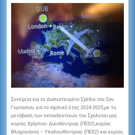
Συνέχεια για το Διαπιστευμένο Σχέδιο του 2ου
Γυμνασίου, για το σχολικό έτος 2024-2025,με τη
μετάβαση των εκπαιδευτικών του Σχολείου μας
κυρίας Χρήστου- Διευθύντριας
(ΠΕ02),κυρίας
Βλαχογιάννη – Υποδιευθύντριας (ΠΕ02) και κυρίας