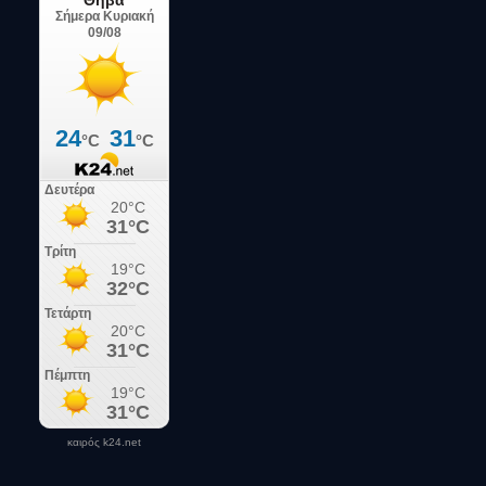
καιρός k24.net