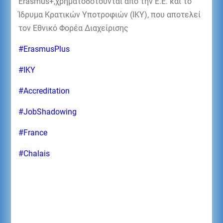
Erasmus+,χρηματοδοτούνται από την Ε.Ε. και το
Ίδρυμα Κρατικών Υποτροφιών (ΙΚΥ), που αποτελεί
τον Εθνικό Φορέα Διαχείρισης
#ErasmusPlus
#ΙΚΥ
#Accreditation
#JobShadowing
#France
#Chalais