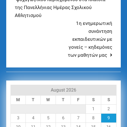
της Πανελλήνιας Ημέρας Σχολικού
Αθλητισμού
1η ενημερωτική
συνάντηση
εκπαιδευτικών με
γονείς – κηδεμόνες
των μαθητών μας
August 2026
M
T
W
T
F
S
S
1
2
3
4
5
6
7
8
9