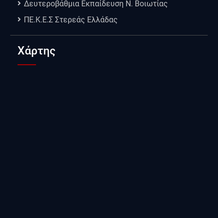
Δευτεροβάθμια Εκπαίδευση Ν. Βοιωτίας
ΠΕ.Κ.Ε.Σ Στερεάς Ελλάδας
Χάρτης