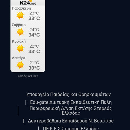
καιρός k24.net
Υπουργείο Παιδείας και Θρησκευμάτων
Edu-gate Δικτυακή Εκπαιδευτική Πύλη
Περιφερειακή Δ/νση Εκπ/σης Στερεάς
Ελλάδας
Δευτεροβάθμια Εκπαίδευση Ν. Βοιωτίας
ΠΕ.Κ.Ε.Σ Στερεάς Ελλάδας