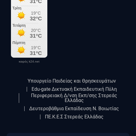
καιρός k24.net
Υπουργείο Παιδείας και Θρησκευμάτων
Edu-gate Δικτυακή Εκπαιδευτική Πύλη
Περιφερειακή Δ/νση Εκπ/σης Στερεάς
Ελλάδας
Δευτεροβάθμια Εκπαίδευση Ν. Βοιωτίας
ΠΕ.Κ.Ε.Σ Στερεάς Ελλάδας