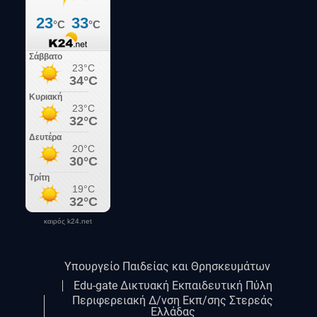
καιρός k24.net
Υπουργείο Παιδείας και Θρησκευμάτων
Edu-gate Δικτυακή Εκπαιδευτική Πύλη
Περιφερειακή Δ/νση Εκπ/σης Στερεάς
Ελλάδας