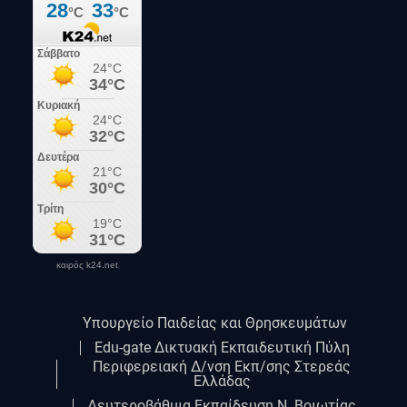
καιρός k24.net
Υπουργείο Παιδείας και Θρησκευμάτων
Edu-gate Δικτυακή Εκπαιδευτική Πύλη
Περιφερειακή Δ/νση Εκπ/σης Στερεάς
Ελλάδας
Δευτεροβάθμια Εκπαίδευση Ν. Βοιωτίας