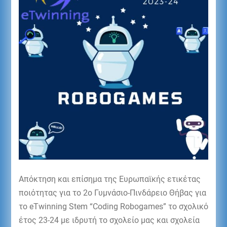
Απόκτηση και επίσημα της Ευρωπαϊκής ετικέτας
ποιότητας για το 2ο Γυμνάσιο-Πινδάρειο Θήβας για
το eTwinning Stem “Coding Robogames” το σχολικό
έτος 23-24 με ιδρυτή το σχολείο μας και σχολεία