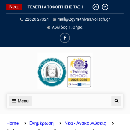
ΤΕΛΕΤΗ ΑΠΟΦΟΙΤΗΣΗΣ ΤΑΞΗ
Νέα:
2025-2026
Ετήσια έκθεση εσωτερικής
22620 27024
mail@2gym-thivas.voi.sch.gr
αξιολόγησης εκπαιδευτικού
Αυλίδος 1, Θήβα
έργου σχ. έτους 25-26
Τελετή αποφοίτησης σχ. έτος 25-
26
Ολοκλήρωση του eTwinning
έργου “Water for Life: Exploring
Sustainability through STEAM and
AI”.
Eνημέρωση για την «Ηλεκτρονική
Αίτηση εγγραφής, ανανέωσης
εγγραφής ή μετεγγραφής
μαθητών/τριών σε ΓΕ.Λ., ΕΠΑ.Λ.
Menu
και Π.ΕΠΑ.Λ., για το σχολικό έτος
2026-2027
Home
Ενημέρωση
Νέα - Ανακοινώσεις